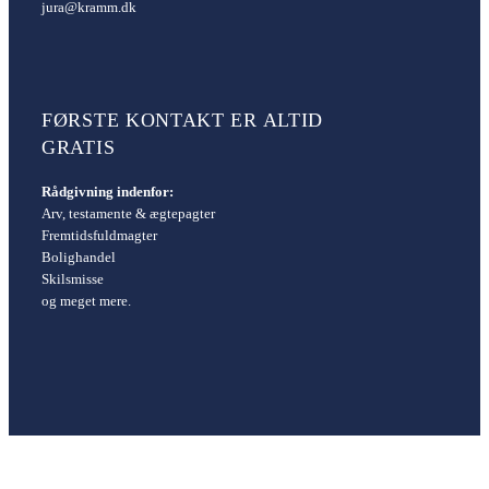
jura@kramm.dk
FØRSTE KONTAKT ER ALTID
GRATIS
Rådgivning indenfor:
Arv, testamente & ægtepagter
Fremtidsfuldmagter
Bolighandel
Skilsmisse
og meget mere.
(+45) 22 67 97 79
jura@kramm.dk