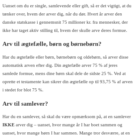
Uanset om du er single, samlevende eller gift, så er det vigtigt, at du
tænker over, hvem der arver dig, når du dør. Hvert år arver den
danske statskasse i gennemsnit 75 millioner kr. fra mennesker, der
ikke har taget aktiv stilling til, hvem der skulle arve deres formue.
Arv til ægtefælle, børn og børnebørn?
Har du ægtefælle eller børn, børnebørn og oldebørn, så arver disse
automatisk arven efter dig. Din ægtefælle arver 75 % af jeres
samlede formue, mens dine børn skal dele de sidste 25 %. Ved at
oprette et testamente kan sikrer din ægtefælle op til 93,75 % af arven
i stedet for blot 75 %.
Arv til samlever?
Har du en samlever, så skal du være opmærksom på, at en samlever
IKKE
arver dig – uanset, hvor mange år I har boet sammen og
uanset, hvor mange børn I har sammen. Mange tror desværre, at en