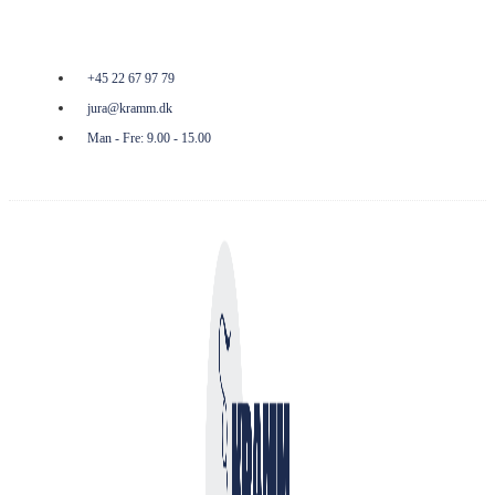
Kramm
+45 22 67 97 79
jura@kramm.dk
Man - Fre: 9.00 - 15.00
Facebook
Envelope