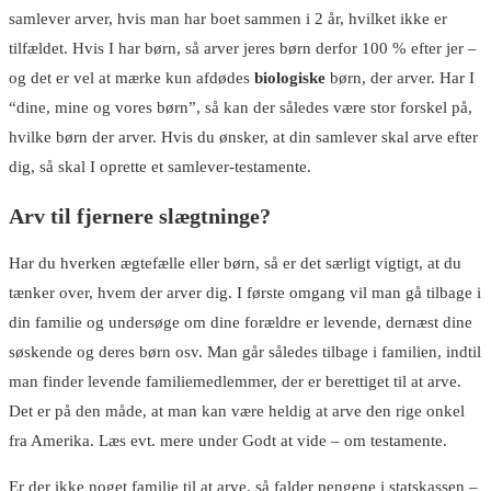
samlever arver, hvis man har boet sammen i 2 år, hvilket ikke er
tilfældet. Hvis I har børn, så arver jeres børn derfor 100 % efter jer –
og det er vel at mærke kun afdødes
biologiske
børn, der arver. Har I
“dine, mine og vores børn”, så kan der således være stor forskel på,
hvilke børn der arver. Hvis du ønsker, at din samlever skal arve efter
dig, så skal I oprette et samlever-testamente.
Arv til fjernere slægtninge?
Har du hverken ægtefælle eller børn, så er det særligt vigtigt, at du
tænker over, hvem der arver dig. I første omgang vil man gå tilbage i
din familie og undersøge om dine forældre er levende, dernæst dine
søskende og deres børn osv. Man går således tilbage i familien, indtil
man finder levende familiemedlemmer, der er berettiget til at arve.
Det er på den måde, at man kan være heldig at arve den rige onkel
fra Amerika. Læs evt. mere under Godt at vide – om testamente.
Er der ikke noget familie til at arve, så falder pengene i statskassen –