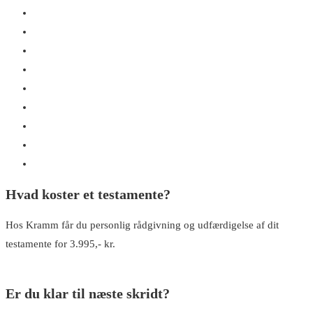
Opret testamente
Hvem arver mig?
Hvad er særeje?
Hvad betyder uskiftet bo?
Kan min kreditor tage min arv?
Kan jeg frasige mig arv?
Hvad koster et testamente?
Godt at vide – om testamente
Oplæg om arv, testamenter og fremtidsfuldmagter
Hvad koster et testamente?
Hos Kramm får du personlig rådgivning og udfærdigelse af dit
testamente for 3.995,- kr.
Læs mere
Er du klar til næste skridt?