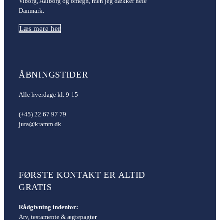
Viborg, Aalborg og omegn, men jeg dækker hele
Danmark.
Læs mere her
ÅBNINGSTIDER
Alle hverdage kl. 9-15
(+45) 22 67 97 79
jura@kramm.dk
FØRSTE KONTAKT ER ALTID
GRATIS
Rådgivning indenfor:
Arv, testamente & ægtepagter