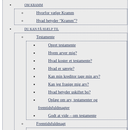
OM KRAMM
Hvorfor vælge Kramm
Hvad betyder “Kramm”?
DU KAN FÅ HJÆLP TIL
Testamente
Opret testamente
Hvem arver mig?
Hvad koster et testamente?
Hvad er særeje?
Kan min kreditor tage min arv?
Kan jeg frasige mig arv?
Hvad betyder uskiftet bo?
Oplæg om arv, testamenter og
fremtidsfuldmagter
Godt at vide – om testamente
Fremtidsfuldmagt