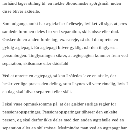
forhånd tager stilling til, en række økonomiske spørgsmål, inden
disse bliver aktuelle.
Som udgangspunkt har ægtefæller fælleseje, hvilket vil sige, at jeres
samlede formuen deles i to ved separation, skilsmisse eller død.
Ønsker du en anden fordeling, ex. særeje, så skal du oprette en
gyldig ægtepagt. En ægtepagt bliver gyldig, når den tinglyses i
personbogen. Tinglysningen sikrer, at ægtepagten kommer frem ved
separation, skilsmisse eller dødsfald.
Ved at oprette en ægtepagt, så kan I således lave en aftale, der
beskriver lige præcis den deling, som I synes vil være rimelig, hvis I
en dag skal bliver separeret eller skilt.
I skal være opmærksomme på, at der gælder særlige regler for
pensionsopsparinger. Pensionsopsparinger tilhører den enkelte
person, og skal derfor ikke deles med den anden ægtefælle ved en
separation eller en skilsmisse. Medmindre man ved en ægtepagt har