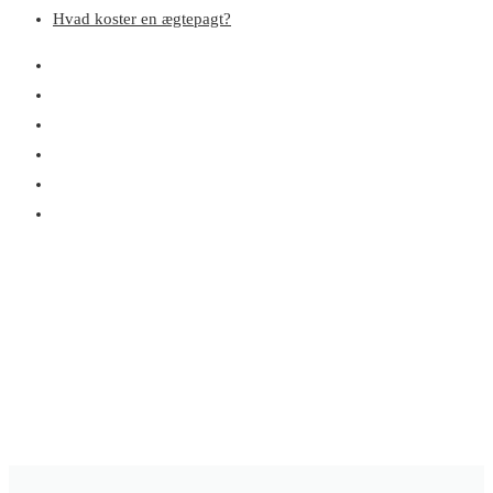
Hvad koster en ægtepagt?
Opret ægtepagt
Hvad er en ægtepagt?
Hvad er særeje?
Ægtepagt og pension?
Ægtepagt før eller efter ægteskab?
Hvad koster en ægtepagt?