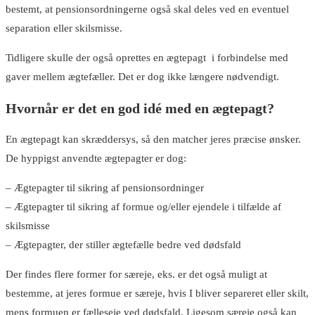
bestemt, at pensionsordningerne også skal deles ved en eventuel
separation eller skilsmisse.
Tidligere skulle der også oprettes en ægtepagt i forbindelse med
gaver mellem ægtefæller. Det er dog ikke længere nødvendigt.
Hvornår er det en god idé med en ægtepagt?
En ægtepagt kan skræddersys, så den matcher jeres præcise ønsker.
De hyppigst anvendte ægtepagter er dog:
– Ægtepagter til sikring af pensionsordninger
– Ægtepagter til sikring af formue og/eller ejendele i tilfælde af
skilsmisse
– Ægtepagter, der stiller ægtefælle bedre ved dødsfald
Der findes flere former for særeje, eks. er det også muligt at
bestemme, at jeres formue er særeje, hvis I bliver separeret eller skilt,
mens formuen er fælleseje ved dødsfald. Ligesom særeje også kan