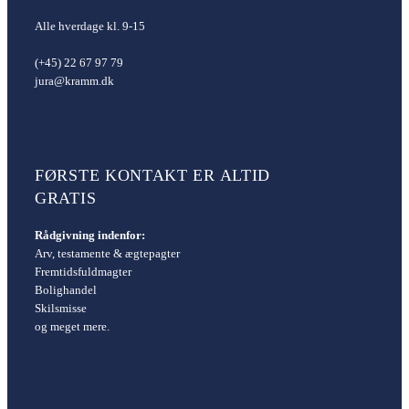
Alle hverdage kl. 9-15
(+45) 22 67 97 79
jura@kramm.dk
FØRSTE KONTAKT ER ALTID
GRATIS
Rådgivning indenfor:
Arv, testamente & ægtepagter
Fremtidsfuldmagter
Bolighandel
Skilsmisse
og meget mere.