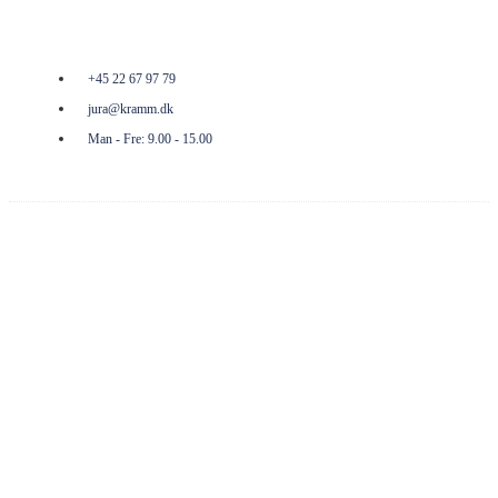
Kramm
+45 22 67 97 79
jura@kramm.dk
Man - Fre: 9.00 - 15.00
Facebook
Envelope